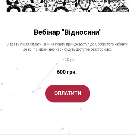
Вебінар "Відносини"
Відразу після оплати Вам на пошту прийде доступ до Особистого кабінету,
де всі придбані вебінари будуть доступні безстроково.
≈ 20 уо
600
грн.
ОПЛАТИТИ